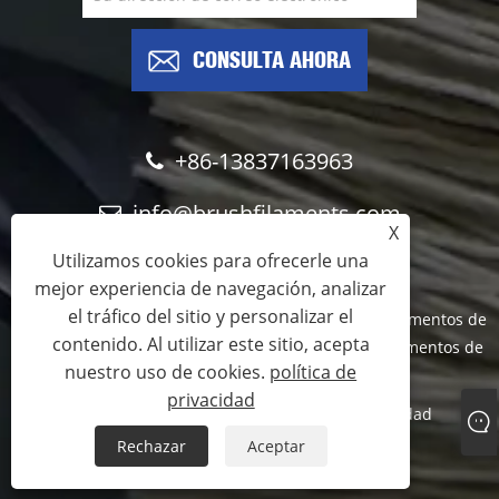
CONSULTA AHORA
+86-13837163963
info@brushfilaments.com
X
Utilizamos cookies para ofrecerle una
mejor experiencia de navegación, analizar
el tráfico del sitio y personalizar el
Copyright © 2023 Filawing Industry Co., Limited - Filamentos de
contenido. Al utilizar este sitio, acepta
nailon abrasivo, filamentos de carburo de silicio, filamentos de
nuestro uso de cookies.
política de
diamante - Todos los derechos reservados
privacidad
Links
Sitemap
RSS
XML
política de privacidad
Rechazar
Aceptar