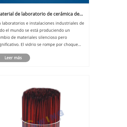
aterial de laboratorio de cerámica de
lúmina: ¿Pueden las cerámicas de
 laboratorios e instalaciones industriales de
ngeniería de alta pureza superar
odo el mundo se está produciendo un
ealmente a los metales en entornos
orrosivos y de alta temperatura?
ambio de materiales silencioso pero
gnificativo. El vidrio se rompe por choque
rmico. El acero inoxidable se corroe en
Leer más
mbientes ácidos. Los plásticos se ablandan a
emperaturas elevadas y absorben
solventes.......