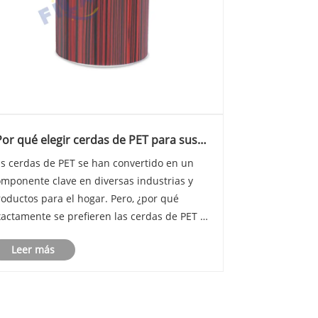
Por qué elegir cerdas de PET para sus
plicaciones industriales y domésticas?
as cerdas de PET se han convertido en un
omponente clave en diversas industrias y
oductos para el hogar. Pero, ¿por qué
xactamente se prefieren las cerdas de PET a
ros materiales? En Filawing Industry Co.,
Leer más
imited, llevamos años produciendo cerdas de
T de alta calidad y, a menudo, me pregu......