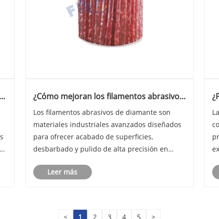
en
¿Cómo mejoran los filamentos abrasivos
¿
de diamante el acabado superficial de
a
Los filamentos abrasivos de diamante son
​L
s
precisión?
e
materiales industriales avanzados diseñados
c
os
para ofrecer acabado de superficies,
pr
a
desbarbado y pulido de alta precisión en
e
a,
entornos de fabricación exigentes. Estos
ot
Leer más
filamentos incorporan partículas
L
microscópicas de diamante dentro de
PE
filamentos de polímero dura......
<
1
2
3
4
5
>