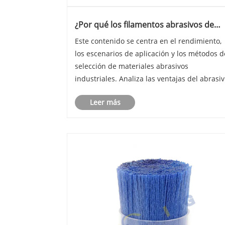
¿Por qué los filamentos abrasivos de
óxido de aluminio son esenciales para e
Este contenido se centra en el rendimiento,
acabado de superficies industriales
los escenarios de aplicación y los métodos d
moderno?
selección de materiales abrasivos
industriales. Analiza las ventajas del abrasi
de óxido de aluminio en el esmerilado,
Leer más
desbarbado y pulido, clasifica las industrias
aplicables y las habilidades de selección p....