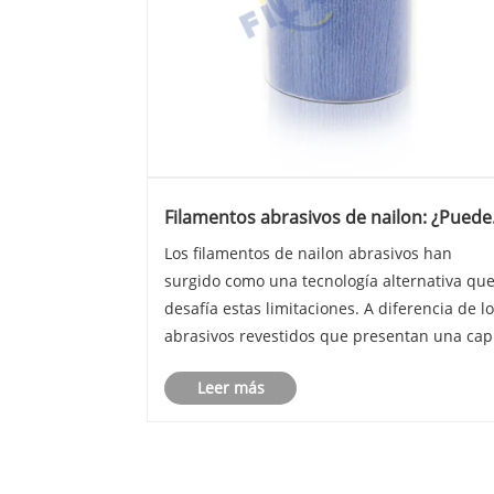
Filamentos abrasivos de nailon: ¿Pued
las cerdas diseñadas realmente
Los filamentos de nailon abrasivos han
reemplazar a los abrasivos tradicionale
surgido como una tecnología alternativa qu
en el acabado de madera y pisos?
desafía estas limitaciones. A diferencia de l
abrasivos revestidos que presentan una cap
fija de arena sobre un soporte de papel o tel
Leer más
los filamentos de nailon abrasivos incrustan
partículas abrasivas (óxido de a......