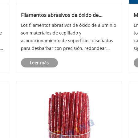
Filamentos abrasivos de óxido de
M
l
aluminio: propiedades del material,
a
Los filamentos abrasivos de óxido de aluminio
En
aplicaciones industriales y criterios de
i
e
son materiales de cepillado y
t
selección
r
c
acondicionamiento de superficies diseñados
c
vo
para desbarbar con precisión, redondear
si
bordes, pulir y terminar superficies en las
té
Leer más
industrias metalúrgica, automotriz,
a
..
electrónica y de fabricación de compuestos. A
t
diferencia de l......
di