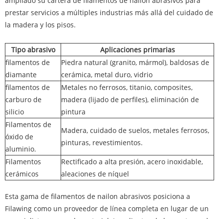
ampliado su cartera de filamentos de nailon abrasivos para
prestar servicios a múltiples industrias más allá del cuidado de
la madera y los pisos.
Tipo abrasivo
Aplicaciones primarias
filamentos de
Piedra natural (granito, mármol), baldosas de
diamante
cerámica, metal duro, vidrio
filamentos de
Metales no ferrosos, titanio, composites,
carburo de
madera (lijado de perfiles), eliminación de
silicio
pintura
Filamentos de
Madera, cuidado de suelos, metales ferrosos,
óxido de
pinturas, revestimientos.
aluminio.
Filamentos
Rectificado a alta presión, acero inoxidable,
cerámicos
aleaciones de níquel
Esta gama de filamentos de nailon abrasivos posiciona a
Filawing como un proveedor de línea completa en lugar de un