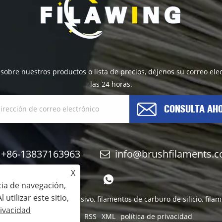
 sobre nuestros productos o lista de precios, déjenos su correo e
las 24 horas.
CONSULTA AH
+86-13837163963
info@brushfilaments.
X
cia de navegación,
 utilizar este sitio,
ilamentos de nailon abrasivo, filamentos de carburo de silicio, fi
rivacidad
Links
Sitemap
RSS
XML
política de privacidad