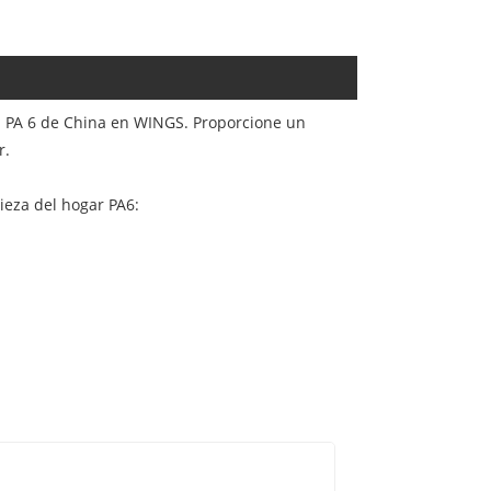
za PA 6 de China en WINGS. Proporcione un
r.
pieza del hogar PA6: