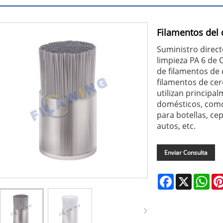
Filamentos del 
Suministro direct
limpieza PA 6 de 
de filamentos de 
filamentos de cerd
utilizan principa
domésticos, como 
para botellas, cep
autos, etc.
Enviar Consulta
Facebook
X
Wha